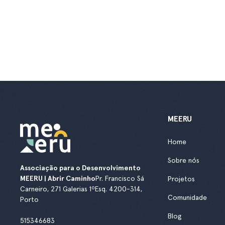
MEERU
Home
Sobre nós
Associação para o Desenvolvimento
MEERU | Abrir Caminho
Pr. Francisco Sá
Projetos
Carneiro, 271 Galerias 1ºEsq. 4200-314,
Comunidade
Porto
Blog
515346683