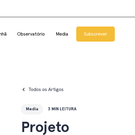
nhã
Observatório
Media
Subscrever
Todos os Artigos
Media
3
MIN LEITURA
Projeto