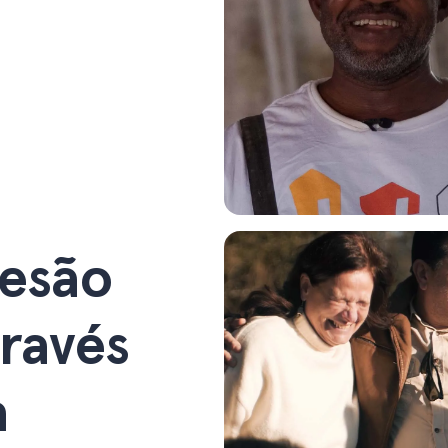
esão
ravés
a