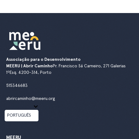
Associação para o Desenvolvimento
MEERU | Abrir Caminho
Pr. Francisco Sá Carneiro, 271 Galerias
1ºEsq. 4200-314, Porto
515346683
abrircaminho@meeru.org
PORTUGUÊS
MEERU